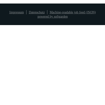
Impressum
Datenschutz
Machine-readable job feed (JSON)
powered by softgarden